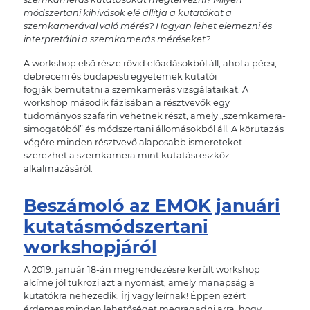
módszertani kihívások elé állítja a kutatókat a
szemkamerával való mérés? Hogyan lehet elemezni és
interpretálni a szemkamerás méréseket?
A workshop első része rövid előadásokból áll, ahol a pécsi,
debreceni és budapesti egyetemek kutatói
fogják bemutatni a szemkamerás vizsgálataikat. A
workshop második fázisában a résztvevők egy
tudományos szafarin vehetnek részt, amely „szemkamera-
simogatóból” és módszertani állomásokból áll. A körutazás
végére minden résztvevő alaposabb ismereteket
szerezhet a szemkamera mint kutatási eszköz
alkalmazásáról.
Beszámoló az EMOK januári
kutatásmódszertani
workshopjáról
A 2019. január 18-án megrendezésre került workshop
alcíme jól tükrözi azt a nyomást, amely manapság a
kutatókra nehezedik: Írj vagy leírnak! Éppen ezért
érdemes minden lehetőséget megragadni arra, hogy