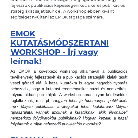
fejlesszük publikációs képességeinket, sikeres publikációs
stratégiákat sajátítsunk el. A workshop ebben kívánt
segítséget nyújtani az EMOK tagsága számára.
EMOK
KUTATÁSMÓDSZERTANI
WORKSHOP - Írj vagy
leírnak!
Az EMOK a következő workshop alkalmával a publikációs
tevékenység fejlesztését és a publikációs stratégiák kialakítását
veszi górcső alá. A hazai kutatókra is egyre nagyobb nyomás
nehezedik, hogy a kutatási eredményeiket hazai és nemzetközi
folyóiratokban publikálják. A workshop során olyan kérdésekkel
foglalkozunk, mint pl.:
Hogyan lehet jó tudományos publikációt
írni? Milyen publikálási stratégiákat lehet kialakítani? Milyen
tapasztalatai vannak azoknak a kutatóknak, akik élvonalbeli
nemzetközi folyóiratokba publikálnak? Hogyan kezelik a hazai
folyóiratok a rájuk nehezedő publikációs nyomást?