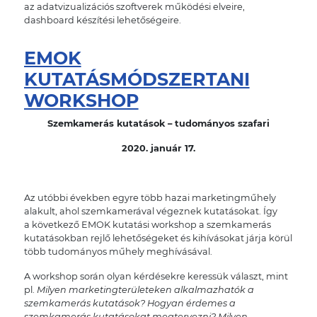
az adatvizualizációs szoftverek mű
k
ödési elveire,
dashboard
k
észítési lehetőségeire.
EMOK
KUTATÁSMÓDSZERTANI
WORKSHOP
Szemkamerás kutatások – tudományos szafari
2020. január 17.
Az utóbbi években egyre több hazai marketingműhely
alakult, ahol szemkamerával végeznek kutatásokat. Így
a következő EMOK kutatási workshop a szemkamerás
kutatásokban rejlő lehetőségeket és kihívásokat járja körül
több tudományos műhely meghívásával.
A workshop során olyan kérdésekre keressük választ, mint
pl.
Milyen marketingterületeken alkalmazhatók a
szemkamerás kutatások? Hogyan érdemes a
szemkamerás kutatásokat megtervezni? Milyen