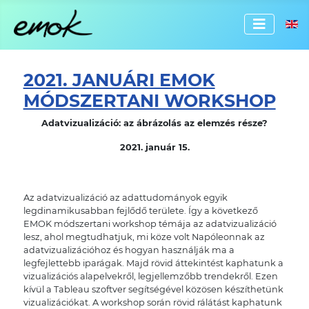
Válassz
2021. JANUÁRI EMOK
MÓDSZERTANI WORKSHOP
Adatvizualizáció: az ábrázolás az elemzés ré
sze
?
2021.
január 15
.
Az adatvizualizáció az adattudományok egyik
legdinamikusabban fejlődő területe. Így a
k
övetkező
EMOK
módszertani workshop témája az adatvizualizáció
lesz, ahol megtudhatjuk, mi
k
öze volt Napóleonnak az
adatvizualizációhoz és hogyan használjá
k
ma
a
legfejlettebb iparágak. Majd rövid áttekintést kaphatunk a
vizualizációs alapelvekről, legjellemzőbb trendekről. Ezen
kívül a Tableau szoftver segítségével
k
özösen
k
észíthetünk
vizualizációkat. A workshop során rövid rálátást kaphatunk