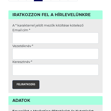
IRATKOZZON FEL A HÍRLEVELÜNKRE
A
*
karakterrel jelölt mezők kitöltése kötelező
Email cím
*
Vezetéknév
*
Keresztnév
*
ADATOK