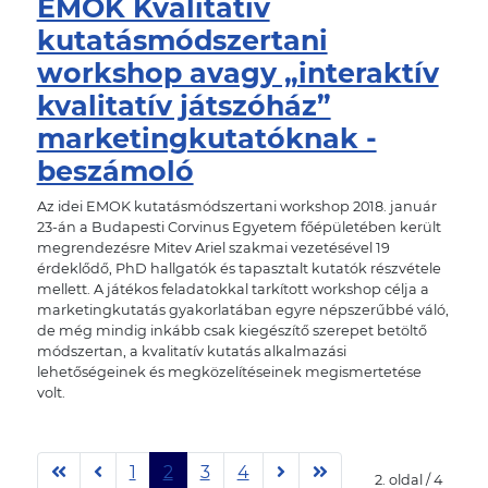
EMOK Kvalitatív
kutatásmódszertani
workshop avagy „interaktív
kvalitatív játszóház”
marketingkutatóknak -
beszámoló
Az idei EMOK kutatásmódszertani workshop 2018. január
23-án a Budapesti Corvinus Egyetem főépületében került
megrendezésre Mitev Ariel szakmai vezetésével 19
érdeklődő, PhD hallgatók és tapasztalt kutatók részvétele
mellett. A játékos feladatokkal tarkított workshop célja a
marketingkutatás gyakorlatában egyre népszerűbbé váló,
de még mindig inkább csak kiegészítő szerepet betöltő
módszertan, a kvalitatív kutatás alkalmazási
lehetőségeinek és megközelítéseinek megismertetése
volt.
1
2
3
4
2. oldal / 4